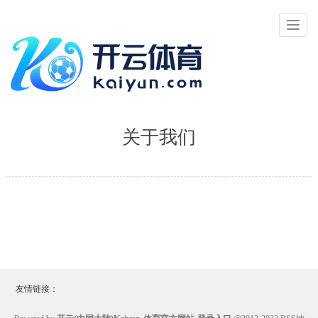
关于我们
你的位置：
开云(中国大陆)Kaiyun·体育官方网站-登录入口
>
关于我们
>
友情链接：