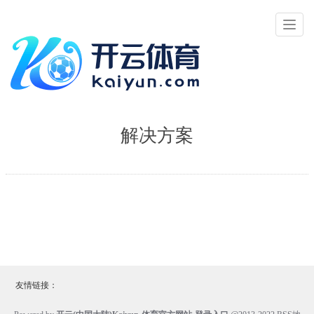
解决方案
你的位置：
开云(中国大陆)Kaiyun·体育官方网站-登录入口
>
解决方案
>
友情链接：