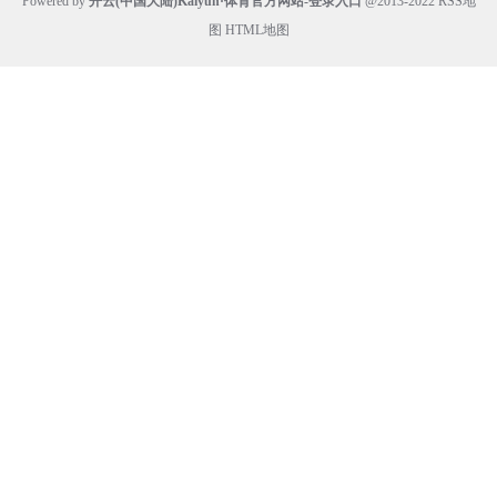
Powered by
开云(中国大陆)Kaiyun·体育官方网站-登录入口
@2013-2022
RSS地
图
HTML地图