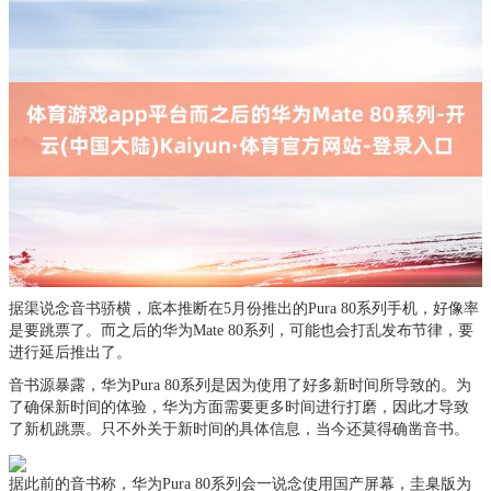
据渠说念音书骄横，底本推断在5月份推出的Pura 80系列手机，好像率
是要跳票了。而之后的华为Mate 80系列，可能也会打乱发布节律，要
进行延后推出了。
音书源暴露，华为Pura 80系列是因为使用了好多新时间所导致的。为
了确保新时间的体验，华为方面需要更多时间进行打磨，因此才导致
了新机跳票。只不外关于新时间的具体信息，当今还莫得确凿音书。
据此前的音书称，华为Pura 80系列会一说念使用国产屏幕，圭臬版为