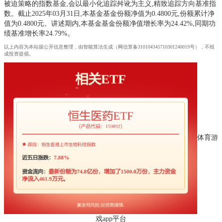
被迫策略的指数基金,会以最小化追踪舛讹为主义,精致追踪方向基准指
数。截止2025年03月31日,本基金基金份额净值为0.4800元,份额累计净
值为0.4800元。讲述期内,本基金基金份额净值增长率为24.42%,同期功
绩基准增长率24.79%。
以上内容为本站据公开信息整理，由智能算法生成（网信算备310104345710301240019号），不组
成投资提倡。
体育游
戏app平台