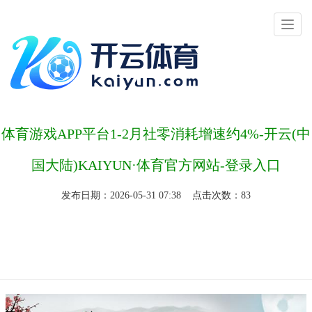
你的位置：
开云(中国大陆)Kaiyun·体育官方网站-登录入口
>
新闻动态
>
体育游戏APP平台1-2月社零消耗增速约4%-开云(中
国大陆)KAIYUN·体育官方网站-登录入口
发布日期：2026-05-31 07:38 点击次数：83