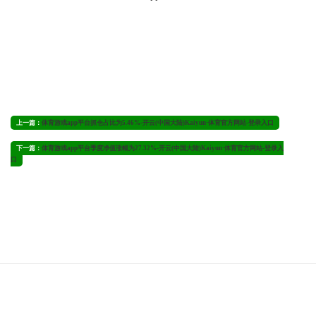
上一篇：
体育游戏app平台抓仓占比为5.46%-开云(中国大陆)Kaiyun·体育官方网站-登录入口
下一篇：
体育游戏app平台季度净值涨幅为27.32%-开云(中国大陆)Kaiyun·体育官方网站-登录入
口